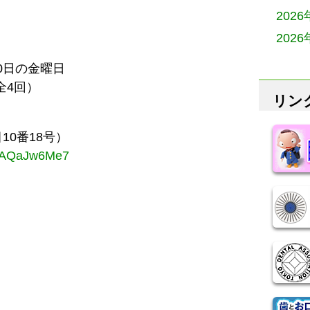
202
202
30日の金曜日
全4回）
リン
0番18号）
rtYAQaJw6Me7
。