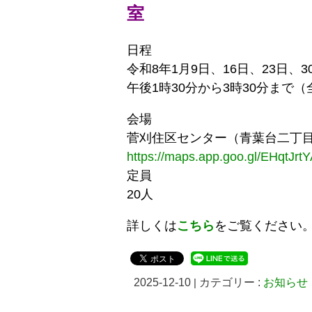
室
日程
令和8年1月9日、16日、23日、
午後1時30分から3時30分まで（
会場
菅刈住区センター（青葉台二丁目1
https://maps.app.goo.gl/EHqtJ
定員
20人
詳しくは
こちら
をご覧ください
2025-12-10
|
カテゴリー :
お知らせ