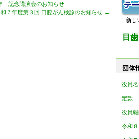
年 記念講演会のお知らせ
 令和７年度第３回 口腔がん検診のお知らせ
→
新し
目歯
団体
役員名
定款
役員報
令和８