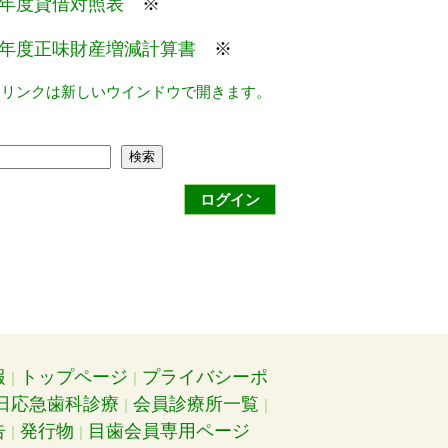
年度貸借対照表
※
年度正味財産増減計算書
※
るリンクは新しいウインドウで開きます。
検索
ログイン
報
トップページ
プライバシーポ
日応急歯科診療
会員診療所一覧
告
発行物
目歯会員専用ページ