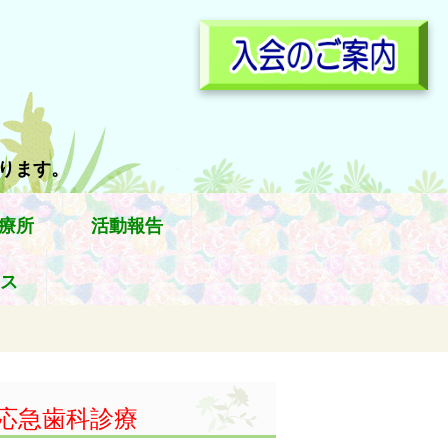
参ります。
療所
活動報告
ス
応急歯科診療