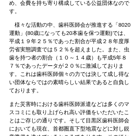
め、会費を持ち寄り構成している公益団体なので
す。
様々な活動の中、歯科医師会が推進する「8020
運動」(80歳になっても20本歯を保つ運動)では、
平成１９年２５％であった割合が平成２８年度厚
労省実態調査では５２％を超えました。また、虫
歯を持つ者の割合（１０～１４歳）も平成5年８
７％であったデータが２０％に激減しておりま
す。これは歯科医師個々の力では決して成し得な
い団体ならではの素晴らしい結果であると自負し
ております。
また災害時における歯科医師派遣などは多くのマ
スコミにも取り上げられ高い評価をいただいたこ
とはご存じの通りです。そして目黒区歯科医師会
においても現在、首都圏直下型地震などに対し鋭