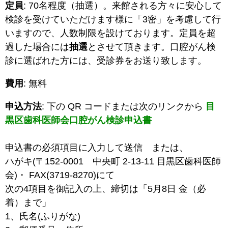
定員
: 70名程度（抽選）。来館される方々に安心して
検診を受けていただけます様に「3密」を考慮して行
いますので、人数制限を設けております。定員を超
過した場合には
抽選
とさせて頂きます。口腔がん検
診に選ばれた方には、受診券をお送り致します。
費用
: 無料
申込方法
: 下の QR コードまたは次のリンクから
目
黒区歯科医師会口腔がん検診申込書
申込書の必須項目に入力して送信 または、
ハがキ(〒152-0001 中央町 2-13-11 目黒区歯科医師
会)・ FAX(3719-8270)にて
次の4項目を御記入の上、締切は「5月8日 金（必
着）まで」
1、氏名(ふりがな)