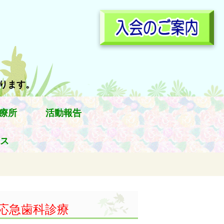
参ります。
療所
活動報告
ス
応急歯科診療