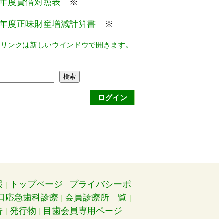
年度貸借対照表
※
年度正味財産増減計算書
※
るリンクは新しいウインドウで開きます。
検索
ログイン
報
トップページ
プライバシーポ
日応急歯科診療
会員診療所一覧
告
発行物
目歯会員専用ページ