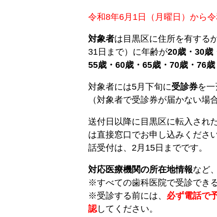
令和8年6月1日（月曜日）から令
対象者
は目黒区に住所を有するか
31日まで）に年齢が
20
歳・30歳
55歳・60歳・65歳・70歳・76歳
対象者には5月下旬に
受診券
を一
（対象者で受診券が届かない場
送付日以降に目黒区に転入され
は直接窓口でお申し込みくださ
話受付は、2月15日までです。
対応医療機関の所在地情報
など
※すべての歯科医院で受診でき
※受診する前には、
必ず電話で
認
してください。