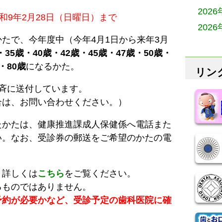
202
和9年2月28日（日曜日）まで
202
たで、今年度中（今年4月1日から来年3月
・
35歳・40歳・42歳・45歳・47歳・50歳・
・80歳
になるかた。
リン
斉に送付しています。
合は、お問い合わせください。）
たかたは、健康推進課成人保健係へ電話また
い。なお、受診券の郵送をご希望のかたの電
、詳しくは
こちら
をご覧ください。
るものではありません。
予約が必要かなど、受診予定の歯科医院に確