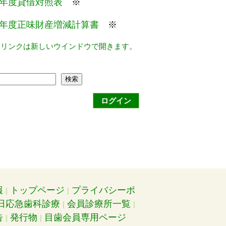
年度貸借対照表
※
年度正味財産増減計算書
※
るリンクは新しいウインドウで開きます。
検索
ログイン
報
トップページ
プライバシーポ
日応急歯科診療
会員診療所一覧
告
発行物
目歯会員専用ページ