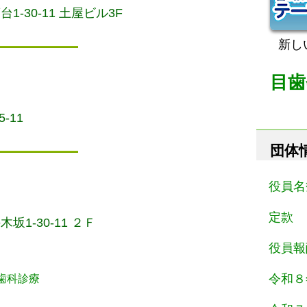
1-30-11 土屋ビル3F
新し
目歯
-11
団体
役員名
定款
坂1-30-11 ２Ｆ
役員報
令和８
歯科診療