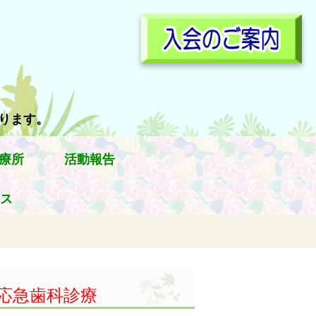
参ります。
療所
活動報告
ス
応急歯科診療