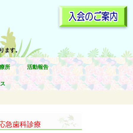
参ります。
療所
活動報告
ス
応急歯科診療