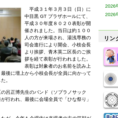
202
平成３１年３月３日（日）に
202
中目黒 GT プラザホールにて、
平成３０年度８０２０表彰が開
催されました。当日は約１００
人の方が来場され、湯浅専務の
リン
司会進行により開会、小枝会長
より挨拶、青木英二区長のご挨
拶を経て表彰が行われました。
表彰は対象者のお名前を読み上
）最後に壇上から小枝会長が全員に向かって
した。
区の呂正博先生のバンド（ソプラノサック
奏が行われ、最後に会場全員で「ひな祭り」
。