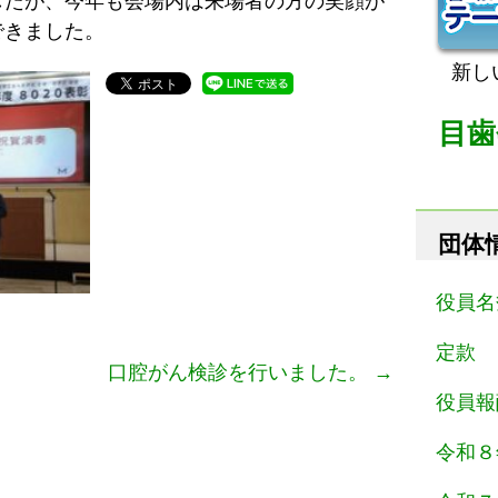
したが、今年も会場内は来場者の方の笑顔が
できました。
新し
目歯
団体
役員名
定款
口腔がん検診を行いました。
→
役員報
令和８