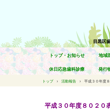
目黒区歯
トップ・お知らせ
地域
休日応急歯科診療
発行
トップ
›
活動報告
›
平成３０年度８
平成３０年度８０２０