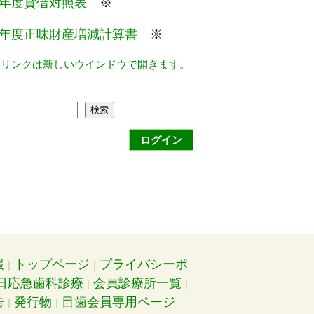
年度貸借対照表
※
年度正味財産増減計算書
※
るリンクは新しいウインドウで開きます。
検索
ログイン
報
トップページ
プライバシーポ
日応急歯科診療
会員診療所一覧
告
発行物
目歯会員専用ページ